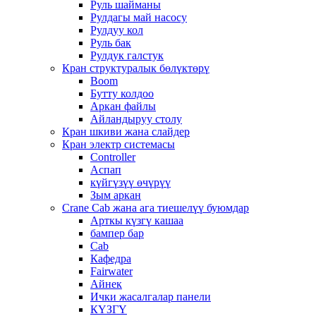
Руль шайманы
Рулдагы май насосу
Рулдуу кол
Руль бак
Рулдук галстук
Кран структуралык бөлүктөрү
Boom
Бутту колдоо
Аркан файлы
Айландыруу столу
Кран шкиви жана слайдер
Кран электр системасы
Controller
Аспап
күйгүзүү өчүрүү
Зым аркан
Crane Cab жана ага тиешелүү буюмдар
Арткы күзгү кашаа
бампер бар
Cab
Кафедра
Fairwater
Айнек
Ички жасалгалар панели
КҮЗГҮ