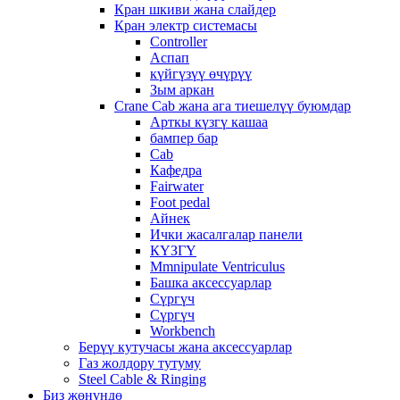
Кран шкиви жана слайдер
Кран электр системасы
Controller
Аспап
күйгүзүү өчүрүү
Зым аркан
Crane Cab жана ага тиешелүү буюмдар
Арткы күзгү кашаа
бампер бар
Cab
Кафедра
Fairwater
Foot pedal
Айнек
Ички жасалгалар панели
КҮЗГҮ
Mmnipulate Ventriculus
Башка аксессуарлар
Сүргүч
Сүргүч
Workbench
Берүү кутучасы жана аксессуарлар
Газ жолдору тутуму
Steel Cable & Ringing
Биз жөнүндө