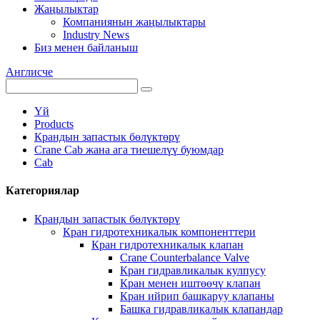
Жаңылыктар
Компаниянын жаңылыктары
Industry News
Биз менен байланыш
Англисче
Үй
Products
Крандын запастык бөлүктөрү
Crane Cab жана ага тиешелүү буюмдар
Cab
Категориялар
Крандын запастык бөлүктөрү
Кран гидротехникалык компоненттери
Кран гидротехникалык клапан
Crane Counterbalance Valve
Кран гидравликалык кулпусу
Кран менен иштөөчү клапан
Кран ийрип башкаруу клапаны
Башка гидравликалык клапандар