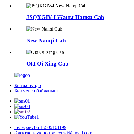
JSQXGIV-I Жаңы Нанки Cab
New Nanqi Cab
Old Qi Xing Cab
Биз жөнүндө
Биз менен байланыш
Телефон: 86-15505161199
Электрондук почта: eyuzjt@gmail.com