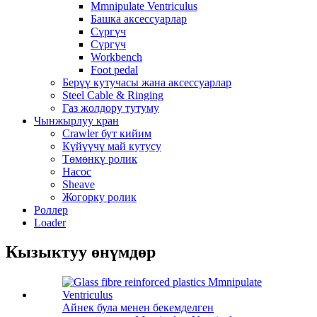
Mmnipulate Ventriculus
Башка аксессуарлар
Сүргүч
Сүргүч
Workbench
Foot pedal
Берүү кутучасы жана аксессуарлар
Steel Cable & Ringing
Газ жолдору тутуму
Чынжырлуу кран
Crawler бут кийим
Күйүүчү май кутусу
Төмөнкү ролик
Насос
Sheave
Жогорку ролик
Роллер
Loader
Кызыктуу өнүмдөр
Айнек була менен бекемделген