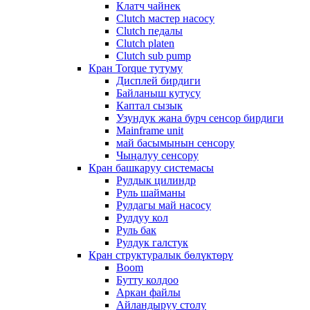
Клатч чайнек
Clutch мастер насосу
Clutch педалы
Clutch platen
Clutch sub pump
Кран Torque тутуму
Дисплей бирдиги
Байланыш кутусу
Каптал сызык
Узундук жана бурч сенсор бирдиги
Mainframe unit
май басымынын сенсору
Чыңалуу сенсору
Кран башкаруу системасы
Рулдык цилиндр
Руль шайманы
Рулдагы май насосу
Рулдуу кол
Руль бак
Рулдук галстук
Кран структуралык бөлүктөрү
Boom
Бутту колдоо
Аркан файлы
Айландыруу столу