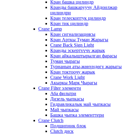
Кран башка цилиндр
Кранды башкаруучу Айдоилжар
цилиндри
Кран телескоптук цилиндр
Кран тик цилиндр
Crane Lamp
Кран сигнализациясы
Кран Арткы Туман Жарыгы
Crane Back Sign Light
Кранды эскертүүчү жарык
Кран айкалыштырылган фарасы
Туман чырагы
Турнанын аты-жөнүндөгү жарыгы
Кран токтоочу жарык
Crane Work Light
Акыркы Марк Чырагы
Crane Filter элементи
Аба фильтри
Дизель чыпкасы
Гидравликалык май чыпкасы
Май чыпкасы
Башка чыпка элементтери
Crane Clutch
Подшипник блок
Clutch диск