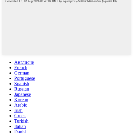
Англисче
French
German
Portuguese
Spanish
Russian
Japanese
Korean
Arabic
Irish
Greek
Turkish
Italian
Danish