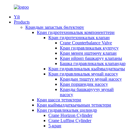
Үй
Products
Крандын запастык бөлүктөрү
Кран гидротехникалык компоненттери
Кран гидротехникалык клапан
Crane Counterbalance Valve
Кран гидравликалык кулпусу
Кран менен иштөөчү клапан
Кран ийрип башкаруу клапаны
Башка гидравликалык клапандар
Кран гидравликалык кыймылдаткычы
Кран гидравликалык мунай насосу
Крандын тиштүү мунай насосу
Кран поршендик насосу
Кранды башкаруучу мунай
насосу
Кран шасси тетиктери
Кран кыймылдаткычынын тетиктери
Кран гидравликалык цилиндр
Crane Horizon Cylinder
Crane Luffing Cylinder
5-кран