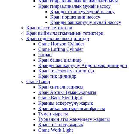
Кран гидравликалык кыймылдаткычы
Кран гидравликалык мунай насосу
Крандын тиштүү мунай насосу
Кран поршендик насосу
Кранды башкаруучу мунай насосу
Кран шасси тетиктери
Кран кыймылдаткычынын тетиктери
Кран гидравликалык цилиндр
Crane Horizon Cylinder
Crane Luffing Cylinder
5-кран
Кран башка цилиндр
Кранды башкаруучу Айдоилжар цилиндри
Кран телескоптук цилиндр
Кран тик цилиндр
Crane Lamp
Кран сигнализациясы
Кран Арткы Туман Жарыгы
Crane Back Sign Light
Кранды эскертүүчү жарык
Кран айкалыштырылган фарасы
Туман чырагы
Турнанын аты-жөнүндөгү жарыгы
Кран токтоочу жарык
Crane Work Light