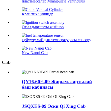
пластмассалар Mmnipulate Ventriculus
Кран тик цилиндр
От алдыргычты жыйноо
күйүүчү майдын температурасы сенсору
New Nanqi Cab
Cab
QY16.60E-09 Жарым-жартылай
баш кабинасы
JSQXES-09 Эски Qi Xing Cab