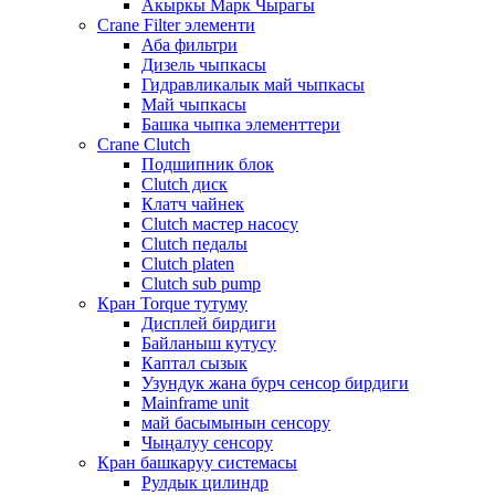
Акыркы Марк Чырагы
Crane Filter элементи
Аба фильтри
Дизель чыпкасы
Гидравликалык май чыпкасы
Май чыпкасы
Башка чыпка элементтери
Crane Clutch
Подшипник блок
Clutch диск
Клатч чайнек
Clutch мастер насосу
Clutch педалы
Clutch platen
Clutch sub pump
Кран Torque тутуму
Дисплей бирдиги
Байланыш кутусу
Каптал сызык
Узундук жана бурч сенсор бирдиги
Mainframe unit
май басымынын сенсору
Чыңалуу сенсору
Кран башкаруу системасы
Рулдык цилиндр