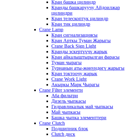
Кран башка цилиндр
Кранды башкаруучу Айдоилжар
цилиндри
Кран телескоптук цилиндр
Кран тик цилиндр
Crane Lamp
Кран сигнализациясы
Кран Арткы Туман Жарыгы
Crane Back Sign Light
Кранды эскертүүчү жарык
Кран айкалыштырылган фарасы
Туман чырагы
Турнанын аты-жөнүндөгү жарыгы
Кран токтоочу жарык
Crane Work Light
Акыркы Марк Чырагы
Crane Filter элементи
Аба фильтри
Дизель чыпкасы
Гидравликалык май чыпкасы
Май чыпкасы
Башка чыпка элементтери
Crane Clutch
Подшипник блок
Clutch диск