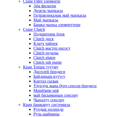
Crane Filter элементи
Аба фильтри
Дизель чыпкасы
Гидравликалык май чыпкасы
Май чыпкасы
Башка чыпка элементтери
Crane Clutch
Подшипник блок
Clutch диск
Клатч чайнек
Clutch мастер насосу
Clutch педалы
Clutch platen
Clutch sub pump
Кран Torque тутуму
Дисплей бирдиги
Байланыш кутусу
Каптал сызык
Узундук жана бурч сенсор бирдиги
Mainframe unit
май басымынын сенсору
Чыңалуу сенсору
Кран башкаруу системасы
Рулдык цилиндр
Руль шайманы