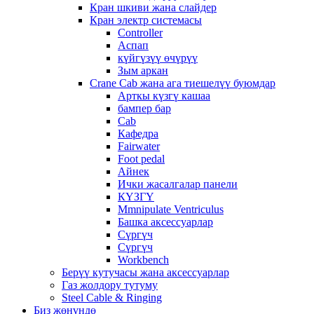
Кран шкиви жана слайдер
Кран электр системасы
Controller
Аспап
күйгүзүү өчүрүү
Зым аркан
Crane Cab жана ага тиешелүү буюмдар
Арткы күзгү кашаа
бампер бар
Cab
Кафедра
Fairwater
Foot pedal
Айнек
Ички жасалгалар панели
КҮЗГҮ
Mmnipulate Ventriculus
Башка аксессуарлар
Сүргүч
Сүргүч
Workbench
Берүү кутучасы жана аксессуарлар
Газ жолдору тутуму
Steel Cable & Ringing
Биз жөнүндө