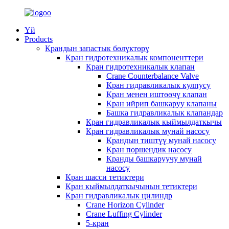
Үй
Products
Крандын запастык бөлүктөрү
Кран гидротехникалык компоненттери
Кран гидротехникалык клапан
Crane Counterbalance Valve
Кран гидравликалык кулпусу
Кран менен иштөөчү клапан
Кран ийрип башкаруу клапаны
Башка гидравликалык клапандар
Кран гидравликалык кыймылдаткычы
Кран гидравликалык мунай насосу
Крандын тиштүү мунай насосу
Кран поршендик насосу
Кранды башкаруучу мунай
насосу
Кран шасси тетиктери
Кран кыймылдаткычынын тетиктери
Кран гидравликалык цилиндр
Crane Horizon Cylinder
Crane Luffing Cylinder
5-кран