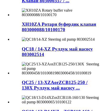
Клапан 803000357 / ...
XH10ZA Ротари буфердик клапан
803000088/10100170
QC18 / 14-XZ Рулдук май насосу
803002514
QC25 / 13-XZAorZCB125-250 /
130X Рулдук май насосу ...