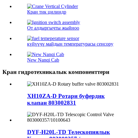
Кран тик цилиндр
От алдыргычты жыйноо
күйүүчү майдын температурасы сенсору
New Nanqi Cab
Кран гидротехникалык компоненттери
XH10ZA-D Ротари буфердик
клапан 803002831
DYF-H20L-TD Телескопиялык