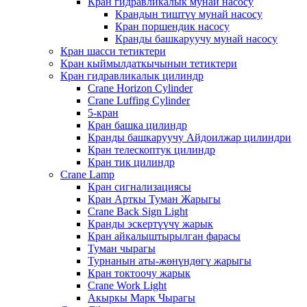
Кран гидравликалык мунай насосу
Крандын тиштүү мунай насосу
Кран поршендик насосу
Кранды башкаруучу мунай насосу
Кран шасси тетиктери
Кран кыймылдаткычынын тетиктери
Кран гидравликалык цилиндр
Crane Horizon Cylinder
Crane Luffing Cylinder
5-кран
Кран башка цилиндр
Кранды башкаруучу Айдоилжар цилиндри
Кран телескоптук цилиндр
Кран тик цилиндр
Crane Lamp
Кран сигнализациясы
Кран Арткы Туман Жарыгы
Crane Back Sign Light
Кранды эскертүүчү жарык
Кран айкалыштырылган фарасы
Туман чырагы
Турнанын аты-жөнүндөгү жарыгы
Кран токтоочу жарык
Crane Work Light
Акыркы Марк Чырагы