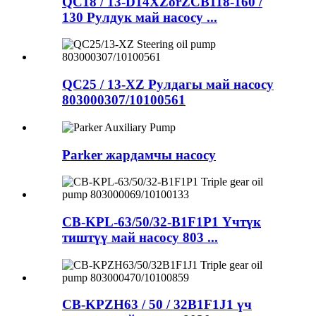
QC18 / 13-D14XZorZCB118-160 /
130 Рулдук май насосу ...
QC25 / 13-XZ Рулдагы май насосу
803000307/10100561
Parker жардамчы насосу
CB-KPL-63/50/32-B1F1P1 Үчтүк
тиштүү май насосу 803 ...
CB-KPZH63 / 50 / 32B1F1J1 үч