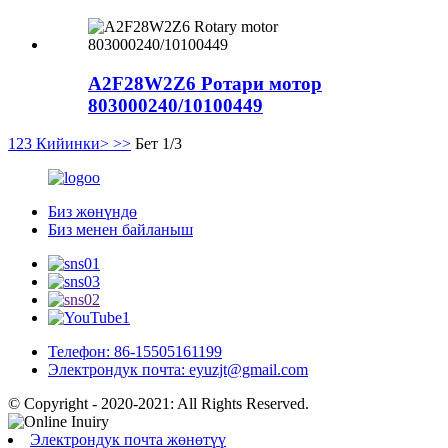
A2F28W2Z6 Ротари мотор
803000240/10100449
1
2
3
Кийинки>
>>
Бет 1/3
Биз жөнүндө
Биз менен байланыш
Телефон: 86-15505161199
Электрондук почта: eyuzjt@gmail.com
© Copyright - 2020-2021: All Rights Reserved.
Электрондук почта жөнөтүү