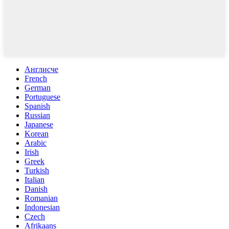
Англисче
French
German
Portuguese
Spanish
Russian
Japanese
Korean
Arabic
Irish
Greek
Turkish
Italian
Danish
Romanian
Indonesian
Czech
Afrikaans