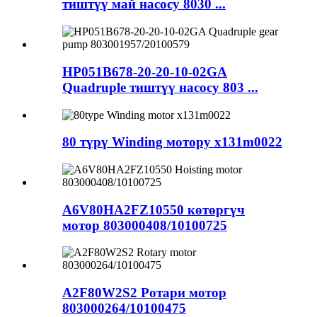
тиштүү май насосу 8030 ...
HP051B678-20-20-10-02GA
Quadruple тиштүү насосу 803 ...
80 түрү Winding мотору x131m0022
A6V80HA2FZ10550 көтөргүч
мотор 803000408/10100725
A2F80W2S2 Ротари мотор
803000264/10100475