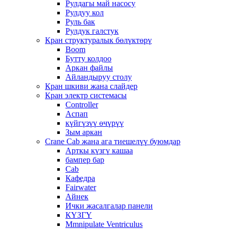
Рулдагы май насосу
Рулдуу кол
Руль бак
Рулдук галстук
Кран структуралык бөлүктөрү
Boom
Бутту колдоо
Аркан файлы
Айландыруу столу
Кран шкиви жана слайдер
Кран электр системасы
Controller
Аспап
күйгүзүү өчүрүү
Зым аркан
Crane Cab жана ага тиешелүү буюмдар
Арткы күзгү кашаа
бампер бар
Cab
Кафедра
Fairwater
Айнек
Ички жасалгалар панели
КҮЗГҮ
Mmnipulate Ventriculus