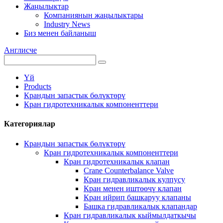
Жаңылыктар
Компаниянын жаңылыктары
Industry News
Биз менен байланыш
Англисче
Үй
Products
Крандын запастык бөлүктөрү
Кран гидротехникалык компоненттери
Категориялар
Крандын запастык бөлүктөрү
Кран гидротехникалык компоненттери
Кран гидротехникалык клапан
Crane Counterbalance Valve
Кран гидравликалык кулпусу
Кран менен иштөөчү клапан
Кран ийрип башкаруу клапаны
Башка гидравликалык клапандар
Кран гидравликалык кыймылдаткычы