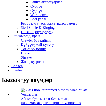
Башка аксессуарлар
Сүргүч
Сүргүч
Workbench
Foot pedal
Берүү кутучасы жана аксессуарлар
Steel Cable & Ringing
Газ жолдору тутуму
Чынжырлуу кран
Crawler бут кийим
Күйүүчү май кутусу
Төмөнкү ролик
Насос
Sheave
Жогорку ролик
Роллер
Loader
Кызыктуу өнүмдөр
Айнек була менен бекемделген
пластмассалар Mmnipulate Ventriculus