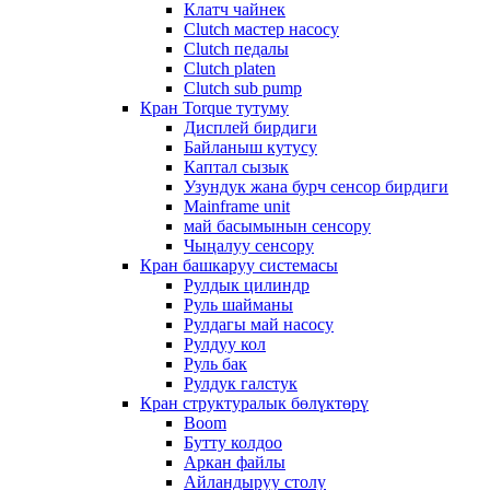
Клатч чайнек
Clutch мастер насосу
Clutch педалы
Clutch platen
Clutch sub pump
Кран Torque тутуму
Дисплей бирдиги
Байланыш кутусу
Каптал сызык
Узундук жана бурч сенсор бирдиги
Mainframe unit
май басымынын сенсору
Чыңалуу сенсору
Кран башкаруу системасы
Рулдык цилиндр
Руль шайманы
Рулдагы май насосу
Рулдуу кол
Руль бак
Рулдук галстук
Кран структуралык бөлүктөрү
Boom
Бутту колдоо
Аркан файлы
Айландыруу столу