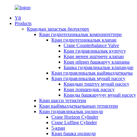
Үй
Products
Крандын запастык бөлүктөрү
Кран гидротехникалык компоненттери
Кран гидротехникалык клапан
Crane Counterbalance Valve
Кран гидравликалык кулпусу
Кран менен иштөөчү клапан
Кран ийрип башкаруу клапаны
Башка гидравликалык клапандар
Кран гидравликалык кыймылдаткычы
Кран гидравликалык мунай насосу
Крандын тиштүү мунай насосу
Кран поршендик насосу
Кранды башкаруучу мунай насосу
Кран шасси тетиктери
Кран кыймылдаткычынын тетиктери
Кран гидравликалык цилиндр
Crane Horizon Cylinder
Crane Luffing Cylinder
5-кран
Кран башка цилиндр