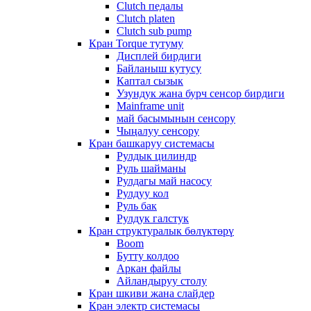
Clutch педалы
Clutch platen
Clutch sub pump
Кран Torque тутуму
Дисплей бирдиги
Байланыш кутусу
Каптал сызык
Узундук жана бурч сенсор бирдиги
Mainframe unit
май басымынын сенсору
Чыңалуу сенсору
Кран башкаруу системасы
Рулдык цилиндр
Руль шайманы
Рулдагы май насосу
Рулдуу кол
Руль бак
Рулдук галстук
Кран структуралык бөлүктөрү
Boom
Бутту колдоо
Аркан файлы
Айландыруу столу
Кран шкиви жана слайдер
Кран электр системасы