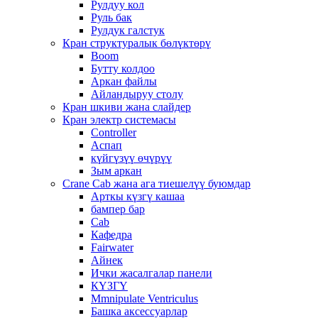
Рулдуу кол
Руль бак
Рулдук галстук
Кран структуралык бөлүктөрү
Boom
Бутту колдоо
Аркан файлы
Айландыруу столу
Кран шкиви жана слайдер
Кран электр системасы
Controller
Аспап
күйгүзүү өчүрүү
Зым аркан
Crane Cab жана ага тиешелүү буюмдар
Арткы күзгү кашаа
бампер бар
Cab
Кафедра
Fairwater
Айнек
Ички жасалгалар панели
КҮЗГҮ
Mmnipulate Ventriculus
Башка аксессуарлар