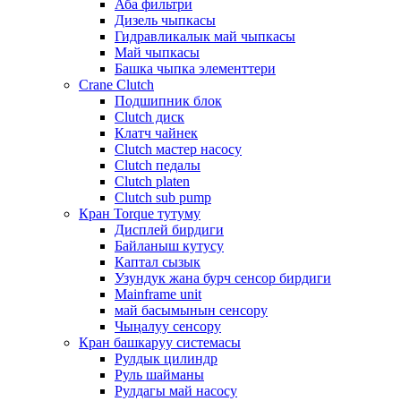
Аба фильтри
Дизель чыпкасы
Гидравликалык май чыпкасы
Май чыпкасы
Башка чыпка элементтери
Crane Clutch
Подшипник блок
Clutch диск
Клатч чайнек
Clutch мастер насосу
Clutch педалы
Clutch platen
Clutch sub pump
Кран Torque тутуму
Дисплей бирдиги
Байланыш кутусу
Каптал сызык
Узундук жана бурч сенсор бирдиги
Mainframe unit
май басымынын сенсору
Чыңалуу сенсору
Кран башкаруу системасы
Рулдык цилиндр
Руль шайманы
Рулдагы май насосу