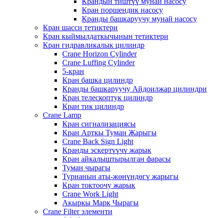
Крандын тиштүү мунай насосу
Кран поршендик насосу
Кранды башкаруучу мунай насосу
Кран шасси тетиктери
Кран кыймылдаткычынын тетиктери
Кран гидравликалык цилиндр
Crane Horizon Cylinder
Crane Luffing Cylinder
5-кран
Кран башка цилиндр
Кранды башкаруучу Айдоилжар цилиндри
Кран телескоптук цилиндр
Кран тик цилиндр
Crane Lamp
Кран сигнализациясы
Кран Арткы Туман Жарыгы
Crane Back Sign Light
Кранды эскертүүчү жарык
Кран айкалыштырылган фарасы
Туман чырагы
Турнанын аты-жөнүндөгү жарыгы
Кран токтоочу жарык
Crane Work Light
Акыркы Марк Чырагы
Crane Filter элементи