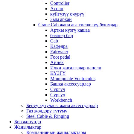
Controller
Аспап
күйгүзүү өчүрүү
Зым аркан
Crane Cab жана ага тиешелүү буюмдар
Арткы күзгү кашаа
бампер бар
Cab
Кафедра
Fairwater
Foot pedal
Айнек
Ички жасалгалар панели
КҮЗГҮ
Mmnipulate Ventriculus
Башка аксессуарлар
Сүргүч
Сүргүч
Workbench
Берүү кутучасы жана аксессуарлар
Газ жолдору тутуму
Steel Cable & Ringing
Биз жөнүндө
Жаңылыктар
Компаниянын жаңылыктары