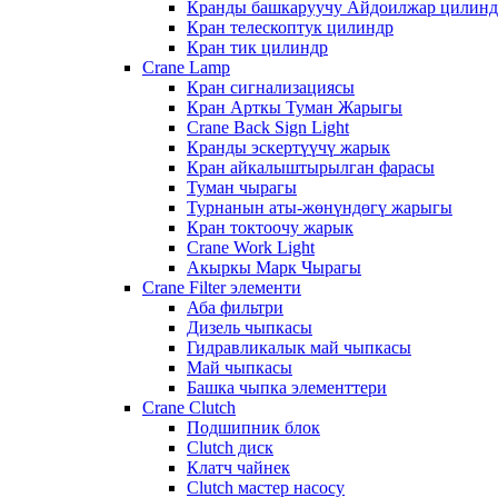
Кранды башкаруучу Айдоилжар цилин
Кран телескоптук цилиндр
Кран тик цилиндр
Crane Lamp
Кран сигнализациясы
Кран Арткы Туман Жарыгы
Crane Back Sign Light
Кранды эскертүүчү жарык
Кран айкалыштырылган фарасы
Туман чырагы
Турнанын аты-жөнүндөгү жарыгы
Кран токтоочу жарык
Crane Work Light
Акыркы Марк Чырагы
Crane Filter элементи
Аба фильтри
Дизель чыпкасы
Гидравликалык май чыпкасы
Май чыпкасы
Башка чыпка элементтери
Crane Clutch
Подшипник блок
Clutch диск
Клатч чайнек
Clutch мастер насосу