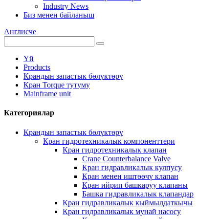
Industry News
Биз менен байланыш
Англисче
Үй
Products
Крандын запастык бөлүктөрү
Кран Torque тутуму
Mainframe unit
Категориялар
Крандын запастык бөлүктөрү
Кран гидротехникалык компоненттери
Кран гидротехникалык клапан
Crane Counterbalance Valve
Кран гидравликалык кулпусу
Кран менен иштөөчү клапан
Кран ийрип башкаруу клапаны
Башка гидравликалык клапандар
Кран гидравликалык кыймылдаткычы
Кран гидравликалык мунай насосу